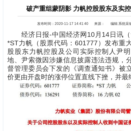
破产重组蒙阴影 力帆控股股东及实
发布时间：2020-11-17 14:41:40
来源：
编辑:系统采
经济日报-中国经济网10月14日讯（
*ST力帆（股票代码：601777）发布
股股东力帆控股及公司实际控制人尹明
地、尹索微因涉嫌信息披露违法违规，
资讯
选车
督管理委员会下发的《调查通知书》被
价更由开盘时的涨停位置直线下挫，并最