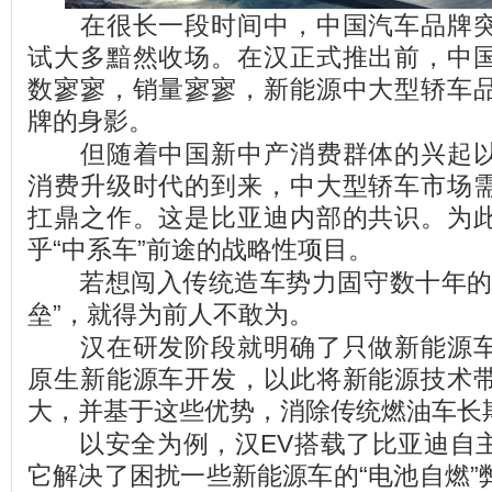
在很长一段时间中，中国汽车品牌突
试大多黯然收场。在汉正式推出前，中
数寥寥，销量寥寥，新能源中大型轿车
牌的身影。
但随着中国新中产消费群体的兴起以
消费升级时代的到来，中大型轿车市场
扛鼎之作。这是比亚迪内部的共识。为
乎“中系车”前途的战略性项目。
若想闯入传统造车势力固守数十年的“
垒”，就得为前人不敢为。
汉在研发阶段就明确了只做新能源车
原生新能源车开发，以此将新能源技术
大，并基于这些优势，消除传统燃油车长
以安全为例，汉EV搭载了比亚迪自主
它解决了困扰一些新能源车的“电池自燃”