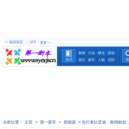
<< 返回首页
|
城市：
更多>>
新闻
行业
曝光
原创
游记
新车
人物
召回
当前位置：
主页
>
第一新车
>
新能源
> 先行者比亚迪：敢闯敢创