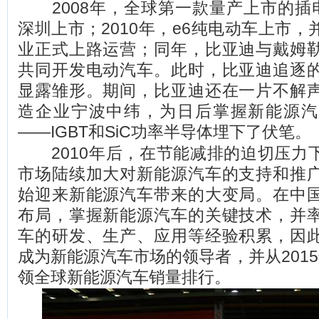
2008年，全球第一款量产上市的插电
深圳上市；2010年，e6纯电动车上市
业正式上路运营；同年，比亚迪与戴姆
共同开发电动汽车。此时，比亚迪追逐
显露雏形。期间，比亚迪还在一片不解
造企业宁波中纬，为日后掌握新能源汽
——IGBT和SiC功率半导体埋下了伏笔。
2010年后，在节能减排的迫切压力
市场陆续加大对新能源汽车的支持和推
始迎来新能源汽车带来的大变局。在中
布局，掌握新能源汽车的关键技术，并
车的研发、生产、应用等经验积累，因
成为新能源汽车市场的领导者，并从201
领全球新能源汽车销量排行。