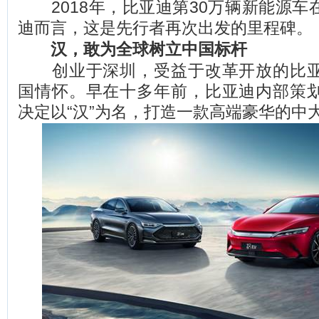
2018年，比亚迪第30万辆新能源车
迪而言，这是先行者再次出发的里程碑。
汉，敢为全球树立中国标杆
创业于深圳，受益于改革开放的比亚
国情怀。早在十多年前，比亚迪内部策
决定以“汉”为名，打造一款高端豪华的中